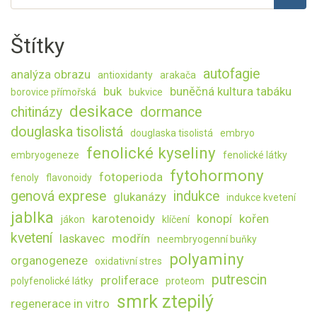
Hledat
Štítky
autofagie
analýza obrazu
antioxidanty
arakača
buk
buněčná kultura tabáku
borovice přímořská
bukvice
desikace
chitinázy
dormance
douglaska tisolistá
douglaska tisolistá
embryo
fenolické kyseliny
embryogeneze
fenolické látky
fytohormony
fotoperioda
fenoly
flavonoidy
genová exprese
indukce
glukanázy
indukce kvetení
jablka
karotenoidy
konopí
kořen
jákon
klíčení
kvetení
laskavec
modřín
neembryogenní buňky
polyaminy
organogeneze
oxidativní stres
putrescin
proliferace
polyfenolické látky
proteom
smrk ztepilý
regenerace in vitro