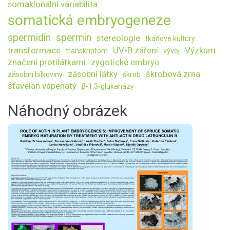
somaklonální variabilita
somatická embryogeneze
spermidin
spermin
stereologie
tkáňové kultury
transformace
UV-B záření
Výzkum
transkriptom
vývoj
značení protilátkami
zygotické embryo
zásobní látky
škrobová zrna
zásobní bílkoviny
škrob
šťavelan vápenatý
β-1,3-glukanázy
Náhodný obrázek