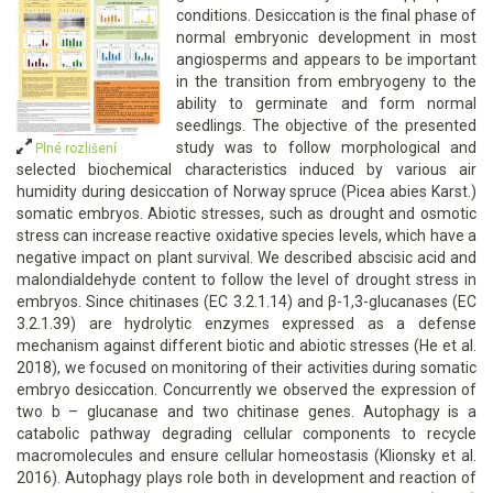
conditions. Desiccation is the final phase of
normal embryonic development in most
angiosperms and appears to be important
in the transition from embryogeny to the
ability to germinate and form normal
seedlings. The objective of the presented
study was to follow morphological and
Plné rozlišení
selected biochemical characteristics induced by various air
humidity during desiccation of Norway spruce (Picea abies Karst.)
somatic embryos. Abiotic stresses, such as drought and osmotic
stress can increase reactive oxidative species levels, which have a
negative impact on plant survival. We described abscisic acid and
malondialdehyde content to follow the level of drought stress in
embryos. Since chitinases (EC 3.2.1.14) and β-1,3-glucanases (EC
3.2.1.39) are hydrolytic enzymes expressed as a defense
mechanism against different biotic and abiotic stresses (He et al.
2018), we focused on monitoring of their activities during somatic
embryo desiccation. Concurrently we observed the expression of
two b – glucanase and two chitinase genes. Autophagy is a
catabolic pathway degrading cellular components to recycle
macromolecules and ensure cellular homeostasis (Klionsky et al.
2016). Autophagy plays role both in development and reaction of