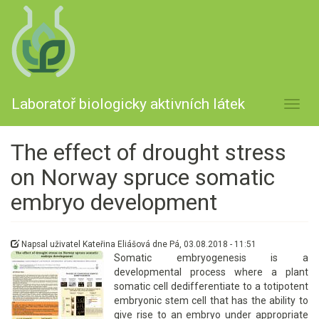
Přejít
k
hlavnímu
obsahu
Laboratoř biologicky aktivních látek
Toggl
navig
The effect of drought stress
on Norway spruce somatic
embryo development
Napsal uživatel
Kateřina Eliášová
dne
Pá, 03.08.2018 - 11:51
Somatic embryogenesis is a
developmental process where a plant
somatic cell dedifferentiate to a totipotent
embryonic stem cell that has the ability to
give rise to an embryo under appropriate