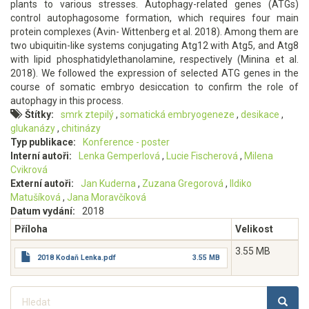
plants to various stresses. Autophagy-related genes (ATGs)
control autophagosome formation, which requires four main
protein complexes (Avin- Wittenberg et al. 2018). Among them are
two ubiquitin-like systems conjugating Atg12 with Atg5, and Atg8
with lipid phosphatidylethanolamine, respectively (Minina et al.
2018). We followed the expression of selected ATG genes in the
course of somatic embryo desiccation to confirm the role of
autophagy in this process.
Štítky
smrk ztepilý
somatická embryogeneze
desikace
glukanázy
chitinázy
Typ publikace
Konference - poster
Interní autoři
Lenka Gemperlová
Lucie Fischerová
Milena
Cvikrová
Externí autoři
Jan Kuderna
Zuzana Gregorová
Ildiko
Matušíková
Jana Moravčíková
Datum vydání
2018
Příloha
Velikost
3.55 MB
2018 Kodaň Lenka.pdf
3.55 MB
Hledat
HLEDA